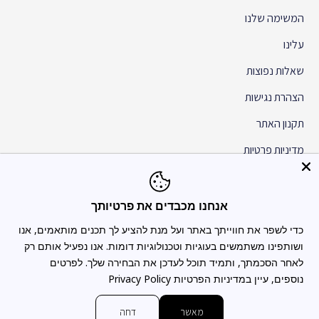
המשימה שלנו
עלינו
שאלות נפוצות
הצהרת נגישות
תקנון האתר
מדיניות פרטיות
שת״פ והפצה
בואו לעבוד איתנו
אנחנו מכבדים את פרטיותך
כדי לשפר את חווייתך באתר ועל מנת להציע לך תכנים מותאמים, אנו
ושותפינו משתמשים בעוגיות וטכנולוגיות דומות. אנו נפעיל אותם רק
לאחר הסכמתך, ותמיד תוכל לעדכן את הבחירה שלך. לפרטים
נוספים, עיין במדיניות הפרטיות
Privacy Policy
טלפון - 053-2062075 | כתובת - תל גיבורים 5, קומה 2, תל אביב
מאשר
דחה
© 2024 כל הזכויות שמורות לקלין | טלפון: 053-2062075 כתובת: תל גיבורים 5,