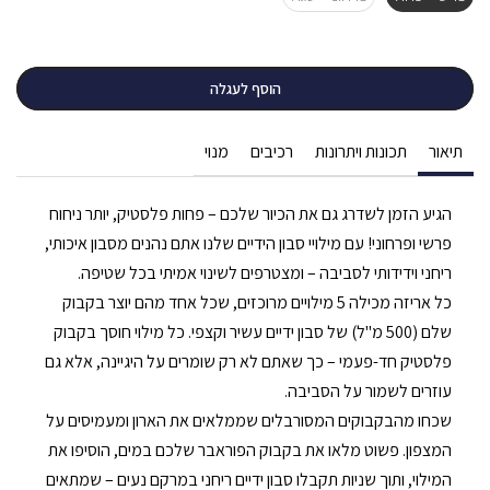
הוסף לעגלה
תיאור
תכונות ויתרונות
רכיבים
מנוי
הגיע הזמן לשדרג גם את הכיור שלכם – פחות פלסטיק, יותר ניחוח
פרשי ופרחוני! עם מילויי סבון הידיים שלנו אתם נהנים מסבון איכותי,
ריחני וידידותי לסביבה – ומצטרפים לשינוי אמיתי בכל שטיפה.
כל אריזה מכילה 5 מילויים מרוכזים, שכל אחד מהם יוצר בקבוק
שלם (500 מ"ל) של סבון ידיים עשיר וקצפי. כל מילוי חוסך בקבוק
פלסטיק חד-פעמי – כך שאתם לא רק שומרים על היגיינה, אלא גם
עוזרים לשמור על הסביבה.
שכחו מהבקבוקים המסורבלים שממלאים את הארון ומעמיסים על
המצפון. פשוט מלאו את בקבוק הפוראבר שלכם במים, הוסיפו את
המילוי, ותוך שניות תקבלו סבון ידיים ריחני במרקם נעים – שמתאים