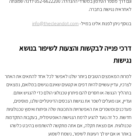
וגם דרך מספר הטלפון במשרדי ההנהלה: 052-6622200 לדנה שמונתה
לאחראית נגישות בחברה.
בנוסף ניתן לפנות אלינו במייל-
info@thecleandot.com
דרכי פנייה לבקשות והצעות לשיפור בנושא
נגישות
למרות המאמצים הטובים ביותר שלנו לאפשר לכל אחד להתאים את האתר
לצרכיו, עדיין עשויים להיות דפים או קטעים שאינם נגישים במלואם, נמצאים
בתהליך הנגשה או חסרים להם פיתרון טכנולוגי הולם כדי להנגיש אותם.
ועדיין, אנו פועלים לשפר את נגישות הנכסים הדיגיטליים שלנו, מוסיפים,
מעדכנים ומשפרים את האפשרויות והתכונות שלה ופיתוח ואימוץ טכנולוגיות
חדשות. כל זה נועד להגיע לרמת הנגישות האופטימלית, בעקבות התקדמות
טכנולוגית. אם מצאת תקלה, אם אתה מתקשה להשתמש בהיבט כלשהו
באתר או אם יש לך רעיונות לשיפור, נשמח לשמוע