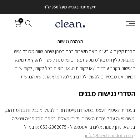
דלג
תיק מתנה בקנייה מעל 350 ש״ח
לתוכן
0
הצהרת נגישות
חברת קלין דוט בע״מ רואה חשיבות רבה במתן שירות שווה מכובד נגיש
ומקצועי. קלין דוט בע״מ נוקטת צעדים על מנת לשפר ולהפיץ את נושא
הנגישות בקרב עובדיה ו/או לקוחותיה. אנו רואים בכל לקוח , לקוח שווה
זכויות ואנו מבטיחים לפעול ולקדם במלוא המרץ את נושא הנגישות.
הסדרי נגישות מבנים
בעמדת האיסוף העצמי במשרדנו קיימת חנייה לבעלי מוגבלויות בקומת הגג,
ומשם גישה עד לעמדת האיסוף על ידי מעלית ורמפה. לכל פנייה ושאלה
בנושא, ניתן לפנות אלינו בוואטסאפ ל - 053-2062075 או במייל
info@thecleandot.com
-