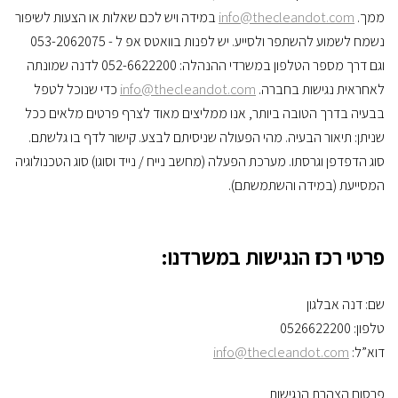
ממך.
info@thecleandot.com
במידה ויש לכם שאלות או הצעות לשיפור
נשמח לשמוע להשתפר ולסייע. יש לפנות בוואטס אפ ל - 053-2062075
וגם דרך מספר הטלפון במשרדי ההנהלה: 052-6622200 לדנה שמונתה
לאחראית נגישות בחברה.
info@thecleandot.com
כדי שנוכל לטפל
בבעיה בדרך הטובה ביותר, אנו ממליצים מאוד לצרף פרטים מלאים ככל
שניתן: תיאור הבעיה. מהי הפעולה שניסיתם לבצע. קישור לדף בו גלשתם.
סוג הדפדפן וגרסתו. מערכת הפעלה (מחשב נייח / נייד וסוגו) סוג הטכנולוגיה
המסייעת (במידה והשתמשתם).
פרטי רכז הנגישות במשרדנו:
שם: דנה אבלגון
טלפון: 0526622200
דוא”ל:
info@thecleandot.com
פרסום הצהרת הנגישות